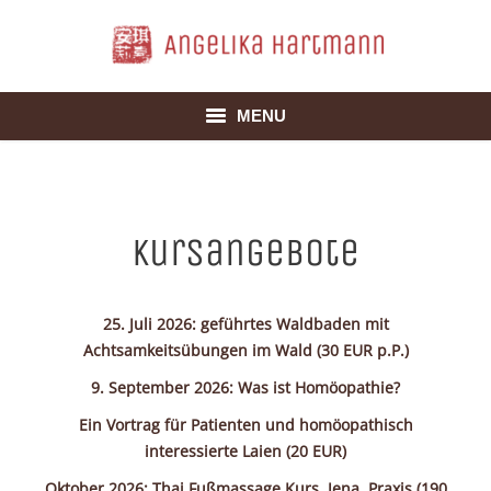
MENU
HOME
ANGEBOTE
Kursangebote
NEUIGKEITEN
25. Juli 2026: geführtes Waldbaden mit
ÜBER MICH
Achtsamkeitsübungen im Wald (30 EUR p.P.)
PRAXIS
9. September 2026: Was ist Homöopathie?
Ein Vortrag für Patienten und homöopathisch
EVENTS & WORKSHOPS
interessierte Laien (20 EUR)
Oktober 2026: Thai Fußmassage Kurs, Jena, Praxis (190